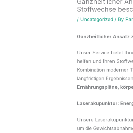
Ganzheitlicher A
Stoffwechselbes
/
Uncategorized
/ By
Par
Ganzheitlicher Ansatz
Unser Service bietet Ih
helfen und Ihren Stoffwe
Kombination moderner Te
langfristigen Ergebniss
Ernährungspläne, körpe
Laserakupunktur: Energ
Unsere Laserakupunktur i
um die Gewichtsabnahme z