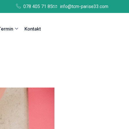
078 405 71 85
info@tcm-parise33.com
Termin
Kontakt